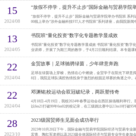
“放假不停学，提升不止步”国际金融与贸易学院
15
“放假不停学，提升不止步” 国际金融与贸易学院举办书院班 系列讲座 放假不停学，提升不止步。我院于8月13日9：
2024/08
00线上举办“涉外金融科技FIT人才书院班”系列讲座，由我院新闻中
书院班“量化投资”数字化专题教学显成效
13
书院班“量化投资”数字化专题教学显成效 书院班“量化投资”数字化专题教学特邀我校语言智能学院李金健博士作为专
2024/05
业讲师，开展了为期三周的教学，于4月22日顺利结课。本专题课程
金贸故事｜足球驰骋绿茵，少年肆意奔跑
22
足球在绿茵场上穿梭，热情在心中燃烧，金贸学子在阳光下肆意挥洒汗水尽情奔
2024/04
8日，我院足球队满腔热情投身于激烈的校园足球赛的角逐之中。在小
邓渊铭|校运动会双冠破纪录，两跃塑传奇
22
4月18日-4月19日，我校2024年春季运动会在西区操场顺利举行
2024/04
以6m21打破99年6m02的校记录，在三级跳比赛中以13m10打破95年12
2023级国贸师生见面会成功举行
28
2023年10月20日下午，国际金融与贸易学院国际经济与贸易专
2023/10
宏青、陶红军老师以及2023级全体国际经济与贸易专业学生参加会