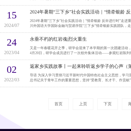
2024年暑期“三下乡”社会实践活动｜“情牵银龄
15
2024年暑期“三下乡”社会实践活动｜“情牵银龄 反诈进行时”走进重庆市第三社会福利院 20
2024/07
川外国语大学国际金融与贸易学院“三下乡”情牵银龄实践团队，走进
永垂不朽的红岩魂|烈火重生
24
又是一年春暖花开之季，研学会迎来了本学期的第一次团建活动，本次活
2023/04
4月20日，研学会成员进行了一次校外集体活动——参观红岩陈列馆
返家乡实践故事丨一起来聆听返乡学子的心声（
02
导语 为深入学习贯彻习近平新时代中国特色社会主义思想，学习宣传贯彻党的十九届六中全会精神，认真落实习近平
2022/03
总书记关于青年工作的重要思想，坚持“受教育、长才干、作贡献”的
首页
上页
下页