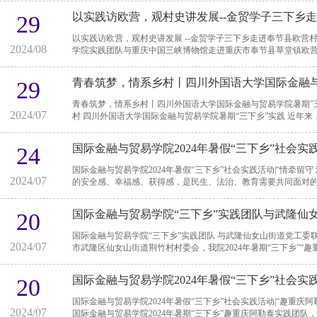
以实践访欧营，观村史讲发展--金贸学子三下乡
29
以实践访欧营，观村史讲发展 --金贸学子三下乡走进奉节县欧营村 2024年8月26日，四川外国语大学国际金融与贸易
2024/08
学院实践团队与重庆中国三峡博物馆走进重庆市奉节县草堂镇欧营村，
青春筑梦，情系乡村丨四川外国语大学国际金融与
29
音 渝见武隆
青春筑梦，情系乡村丨四川外国语大学国际金融与贸易学院暑期"三下乡"实践
2024/07
村 四川外国语大学国际金融与贸易学院暑期“
国际金融与贸易学院2024年暑假“三下乡”社会实
24
宝村
国际金融与贸易学院2024年暑假“三下乡”社会实践活动|“情牵留守 润泽童心”走进
2024/07
的安全感、幸福感、获得感，是民生、法治、教育需要共同面对的现
国际金融与贸易学院“三下乡”实践团队与武隆仙
20
国际金融与贸易学院“三下乡”实践团队 与武隆仙女山街道党工委联合开展党组织生活会 2024年7月11日上午，在重庆
2024/07
市武隆区仙女山街道荆竹村村委会，我院2024年暑期“三下乡”“趣重庆
国际金融与贸易学院2024年暑假“三下乡”社会实
20
女山街道
国际金融与贸易学院2024年暑假“三下乡”社会实践活动|“趣重庆阿勒泰”——走进武隆
2024/07
国际金融与贸易学院2024年暑期“三下乡”趣重庆阿勒泰实践团队，走