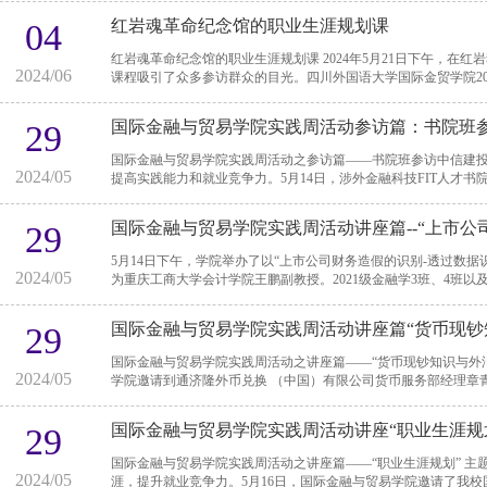
红岩魂革命纪念馆的职业生涯规划课
04
红岩魂革命纪念馆的职业生涯规划课 2024年5月21日下午，在红岩魂革命纪念馆内，一场特殊的大学生职业生涯规划
2024/06
课程吸引了众多参访群众的目光。四川外国语大学国际金贸学院202
国际金融与贸易学院实践周活动参访篇：书院班
29
国际金融与贸易学院实践周活动之参访篇——书院班参访中信建投期货有限公司 为了增强大学
2024/05
提高实践能力和就业竞争力。5月14日，涉外金融科技FIT人才书院班
国际金融与贸易学院实践周活动讲座篇--“上市公
29
存货造假”
5月14日下午，学院举办了以“上市公司财务造假的识别-透过数
2024/05
为重庆工商大学会计学院王鹏副教授。2021级金融学3班、4班以及
国际金融与贸易学院实践周活动讲座篇“货币现钞
29
国际金融与贸易学院实践周活动之讲座篇——“货币现钞知识与外汇市场”主题讲座 2024年5
2024/05
学院邀请到通济隆外币兑换 （中国）有限公司货币服务部经理章青在歌
国际金融与贸易学院实践周活动讲座“职业生涯规
29
国际金融与贸易学院实践周活动之讲座篇——“职业生涯规划” 主题讲座 为了帮助我院学生更好地规划自己的职业生
2024/05
涯，提升就业竞争力。5月16日，国际金融与贸易学院邀请了我校国际