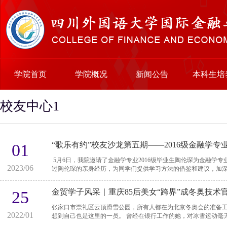
学院首页
学院概况
新闻公告
本科生培
校友中心1
“歌乐有约”校友沙龙第五期——2016级金融学
01
5月6日，我院邀请了金融学专业2016级毕业生陶伦琛为金融学专业学生
2023/06
过陶伦琛的亲身经历，为同学们提供学习方法的借鉴和建议，加深同
金贸学子风采｜重庆85后美女“跨界”成冬奥技
25
张家口市崇礼区云顶滑雪公园，所有人都在为北京冬奥会的准备工
2022/01
想到自己也是这里的一员。 曾经在银行工作的她，对