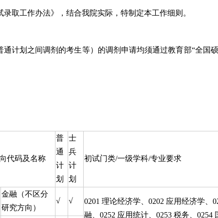
复试录取工作办法》，结合我院实际，特制定本工作细则。
之间调剂的考生等）的调剂申请均须通过教育部“全国硕士生招生复试调剂服务
普
士
通
兵
向代码及名称
初试门类/一级学科/专业要求
计
计
划
划
金融（不区分
√
√
0201 理论经济学、0202 应用经济学、02
研究方向）
融、0252 应用统计、0253 税务、0254