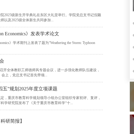
学院2025级新生开学典礼在东区大礼堂举行。学院党总支书记倪颖
及2025级全体新生共同参加...
sion Economics》发表学术论文
omics》学术期刊上发表了题为“Weathering the Storm: Typhoon
会
易学院召开全体教职工师德师风专题会议，进一步强化教师队伍建设，
筑牢育人初心。会议由学院党总支书记倪颖军主持。 会上，党总支书记首先带领...
五”规划2025年度立项课题
规定，重庆市教育科学规划领导小组办公室组织专家初评、复评，
学研究院发布了《关于重庆市教育科学“十...
【科研简报】