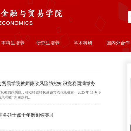
本科生培养
研究生培养
学术科研
国内外合作
融与贸易学院教师廉政风险防控知识竞赛圆满举办
思想防线，推动师德师风建设常态化长效化，2025 年 11 月 6
润教” 为主题的...
际商务硕士点十年磨剑铸英才