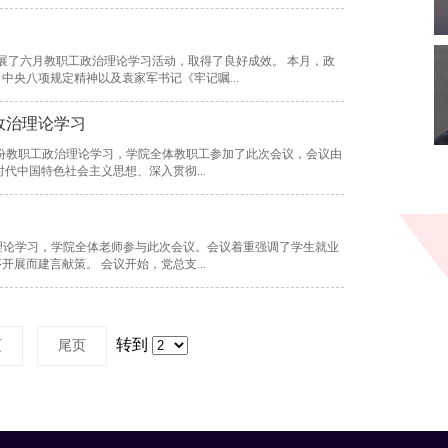
了六月教职工政治理论学习活动，取得了良好成效。 本月，政
央八项规定精神以及袁家军书记《牢记嘱...
政治理论学习
5月份教职工政治理论学习，学院全体教职工参加了此次会议，会议由
围绕习近平新时代中国特色社会主义思想、深入贯彻...
政治理论学习，学院全体老师参与此次会议。会议着重强调了学生就业
指导与学院建设方面的问题，并为推动各项工作有序开展而建言献策。 会议开始，党总支...
转到
页
尾页